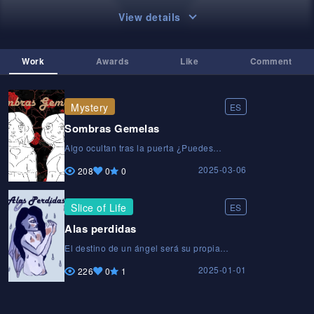
View details
Work
Awards
Like
Comment
Mystery
ES
Sombras Gemelas
Algo ocultan tras la puerta ¿Puedes
preguntarte que es?Algo ocultan tras la
2025-03-06
puerta ¿Puedes preguntarte que es?Algo
208
0
0
ocultan tras la puerta ¿Puedes preguntarte
que es?
Slice of Life
ES
Alas perdidas
El destino de un ángel será su propia
decisión.El destino de un ángel será su
2025-01-01
propia decisión.El destino de un ángel será
226
0
1
su propia decisión.