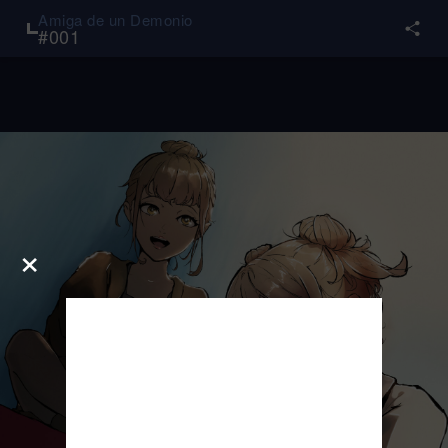
Amiga de un Demonio
#
001
×