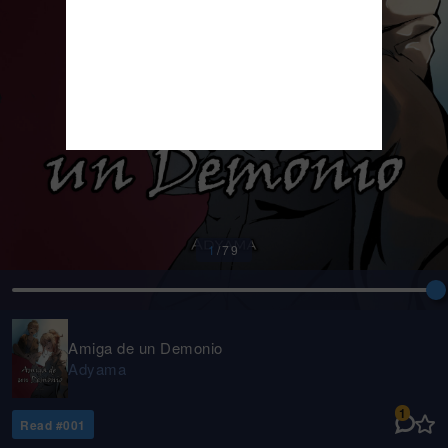
1
/
79
Amiga de un Demonio
Adyama
1
Read #
001