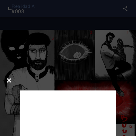
Realidad A
#
003
×