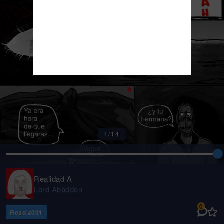
1
/
14
Realidad A
Lord Abaddon
0
Read #
001