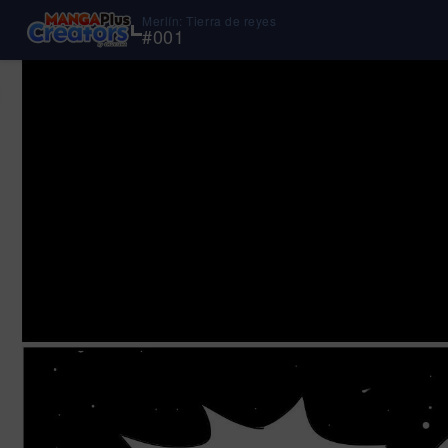
Merlín: Tierra de reyes
#
001