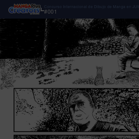
Concurso Internacional de Dibujo de Manga en J
#
001