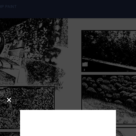
UMP PAINT
×