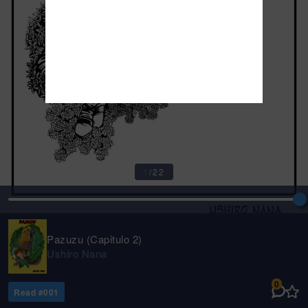
1
/
22
Pazuzu (Capitulo 2)
Ushiro Nana
0
Read #
001