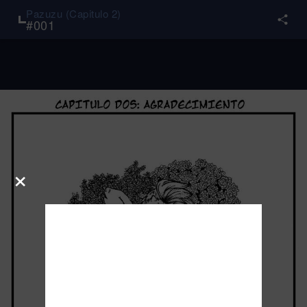
Pazuzu (Capitulo 2)
#
001
×