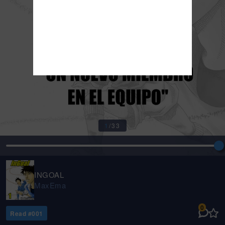
1
/
33
INGOAL
MaxEma
0
Read #
001