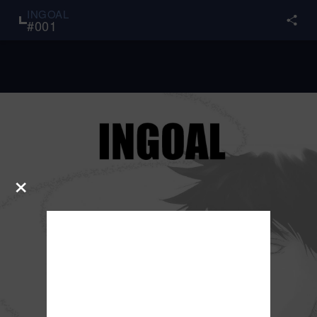
INGOAL
#
001
×