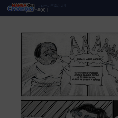
ジローの不幸な人生
#
001