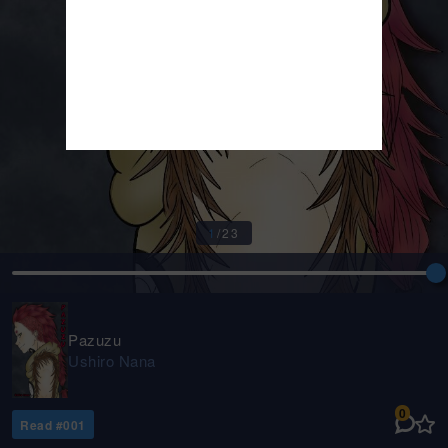
1
/
23
Pazuzu
Ushiro Nana
0
Read #
001