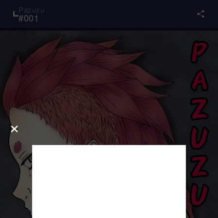
Pazuzu
#
001
×